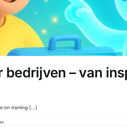
bedrijven – van insp
-on training [...]
es