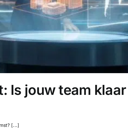
t: Is jouw team klaa
st? [...]