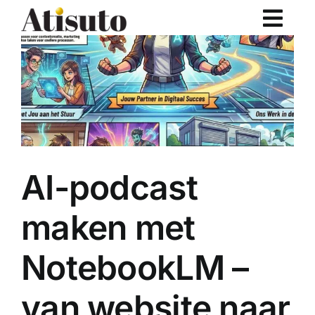
Ga
naar
inhoud
AI-podcast
maken met
NotebookLM –
van website naar