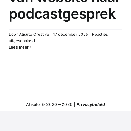
podcastgesprek
Door
Atisuto Creative
|
17 december 2025
|
Reacties
voor
uitgeschakeld
AI-
Lees meer
podcast
maken
met
NotebookLM
–
van
website
naar
Atisuto © 2020 – 2026 |
Privacybeleid
podcastgesprek