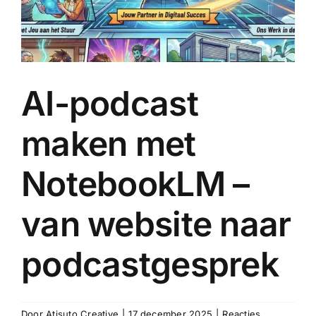
AI-podcast
maken met
NotebookLM –
van website naar
podcastgesprek
Door
Atisuto Creative
|
17 december 2025
|
Reacties