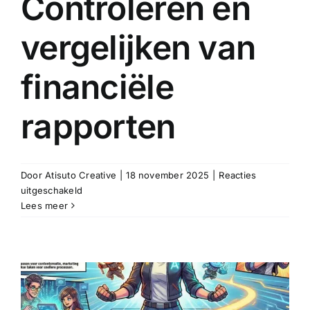
Controleren en
vergelijken van
financiële
rapporten
Door
Atisuto Creative
|
18 november 2025
|
Reacties
voor
uitgeschakeld
Controleren
Lees meer
en
vergelijken
van
financiële
rapporten