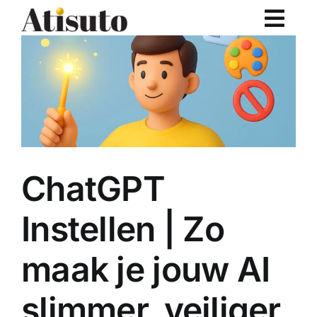
Ga
naar
inhoud
ChatGPT
Instellen | Zo
maak je jouw AI
slimmer, veiliger