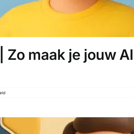
| Zo maak je jouw AI 
voor
eld
ChatGPT
Instellen
|
Zo
maak
je