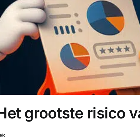
 Het grootste risico
voor
eld