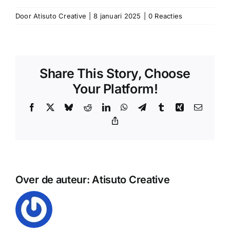
Door
Atisuto Creative
|
8 januari 2025
|
0 Reacties
Share This Story, Choose
Your Platform!
Facebook
X
Bluesky
Reddit
LinkedIn
WhatsApp
Telegram
Tumblr
Xing
E-
mail
Copy
Link
Over de auteur:
Atisuto Creative