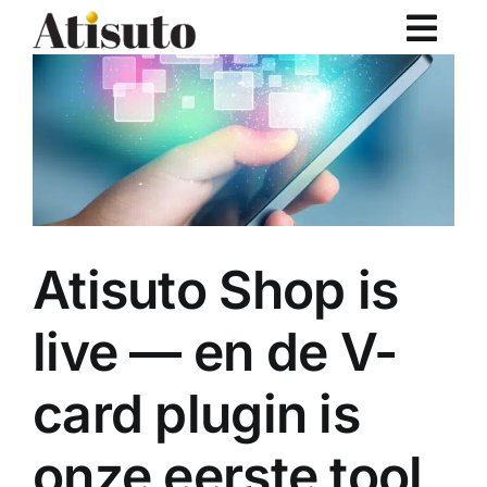
Ga
naar
inhoud
Atisuto Shop is
live — en de V-
card plugin is
onze eerste tool