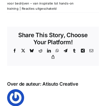
voor bedrijven – van inspiratie tot hands-on
voor
training
|
Reacties uitgeschakeld
Kunnen
we
eigen
thema’s
Share This Story, Choose
aandragen?
Your Platform!
Facebook
X
Bluesky
Reddit
LinkedIn
WhatsApp
Telegram
Tumblr
Xing
E-
mail
Copy
Link
Over de auteur:
Atisuto Creative